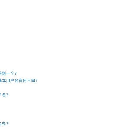
？
得到一个？
基本用户名有何不同？
户名？
么办？