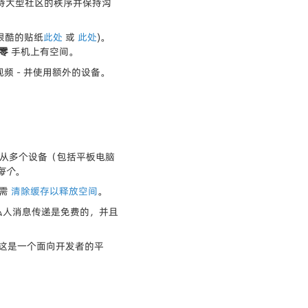
持大型社区的秩序并保持沟
很酷的贴纸
此处
或
此处
)。
零
手机上有空间。
频 - 并使用额外的设备。
时从多个设备（包括平板电脑
每个
。
只需
清除缓存以释放空间
。
上的私人消息传递是免费的，并且
这是一个面向开发者的平
。