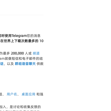
同时使用Telegram
您的消息
是
在世界上下载次数最多的 10
以及为最多
200,000
人或
频道
gram就像短信和电子邮件的结
话
，以及
群组语音聊天
供数
组、
用户名
、
桌面应用
和强
加入，是讨论和收集反馈的