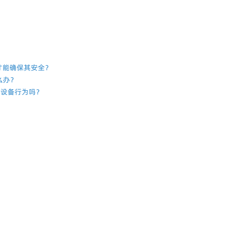
m 才能确保其安全？
么办？
有的设备行为吗？
？