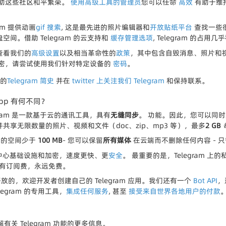
助这些社区和平繁荣。
使用高级工具的管理员
您可以任命
高效
有助于维
am 提供动画
gif 搜索
, 这是最先进的照片编辑器和
开放贴纸平台
查找一些
间。借助 Telegram 的云支持和
缓存管理选项
, Telegram 的占用几乎
查看我们的
高级设置
以及相当革命性的
政策
，其中包含自毁消息、照片和视
密，请尝试使用我们针对特定设备的
密码
。
们的
Telegram 简史
并在
twitter 上关注我们
Telegram
和保持联系。
sApp 有何不同？
legram 是一款基于云的通讯工具，具有
无缝同步
。 功能。因此，您可以同
共享无限数量的照片、视频和文件（doc、zip、mp3 等），最多
2 GB
需要的空间少于
100 MB
- 您可以保留
所有媒体
在云端而不删除任何内容 - 
多数据中心基础设施和加密，速度更快、更
安全
。 最重要的是，Telegram 
没有订阅费，永远免费。
代码是开放的，欢迎开发者创建自己的 Telegram 应用。我们还有一个
Bot API
，
egram 的专用工具，
集成任何服务
, 甚至
接受来自世界各地用户的付款
有关 Telegram 功能的更多信息。